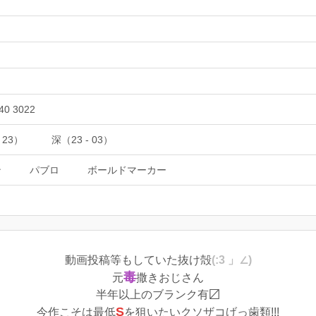
40 3022
 23）
深（23 - 03）
ン
パブロ
ボールドマーカー
動画投稿等もしていた抜け殻
(:3 」∠
)
毒
元
撒きおじさん
半年以上のブランク有〼
S
今作こそは最低
を狙いたいクソザコげっ歯類!!!