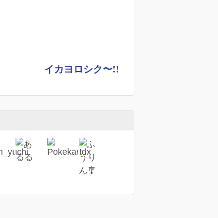
イカヨロシク〜!!