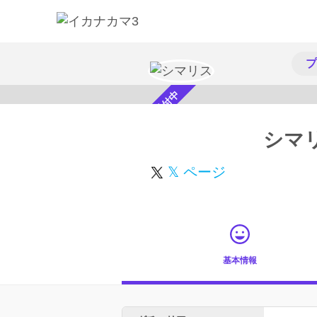
プ
スカウト受付中
シマ
𝕏 ページ
基本情報