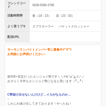
フレンドコー
5639-5580-3795
ド
活動時間帯
夜（19 - 23）
深（23 - 03）
よく使うブキ
スプラローラー
バケットスロッシャー
配信URL
サーモンランバイトメンバー常に募集中꒰*´∀`*꒱
お気軽にお声掛けください♪
前作B+安定だったエンジョイ勢です＼＼\\٩( 'ω' )و //／／
おそらく今作もエンジョイ勢になると思います（╹◡╹）
C帯抜け出せないんだけど…イカがなものか…
↓
じわじわ抜け出してきております！やったね！