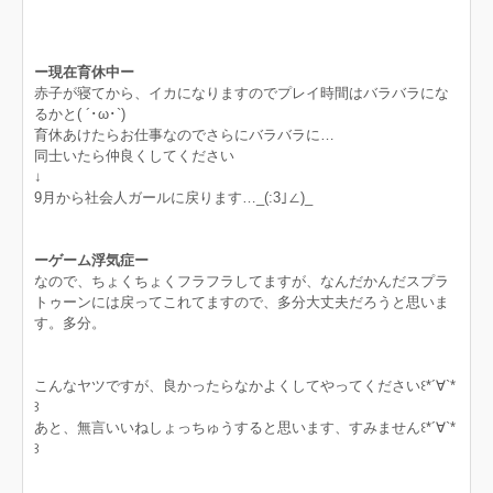
ー現在育休中ー
赤子が寝てから、イカになりますのでプレイ時間はバラバラにな
るかと( ´･ω･`)
育休あけたらお仕事なのでさらにバラバラに…
同士いたら仲良くしてください
↓
9月から社会人ガールに戻ります…_(:3｣∠)_
ーゲーム浮気症ー
なので、ちょくちょくフラフラしてますが、なんだかんだスプラ
トゥーンには戻ってこれてますので、多分大丈夫だろうと思いま
す。多分。
こんなヤツですが、良かったらなかよくしてやってください꒰*´∀`*
꒱
あと、無言いいねしょっちゅうすると思います、すみません꒰*´∀`*
꒱