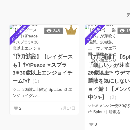
メンバー募集中
メンバー募集中
348
1
【7月新設】【レイダース
【7月新設】【Spl
も】𖤣𖥧𖥣Peace ✴︎スプラ
「楽しい」が芽吹
3✴︎30歳以上エンジョイチ
20歳以上・ウデ
ーム𖡡𖥧𖤣
勝敗を気にしない
（1）
ョイ鯖！【メンバ
🤍𓂃 30歳以上限定 Splatoon3 エ
ンジョイグル...
中✨✨】
（2）
✨✨🎉メンバー数30名
2
7月17日
🌱 Splout｜勝敗を...
8