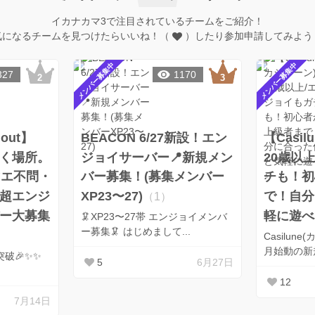
イカナカマ3で注目されているチームをご紹介！
気になるチームを見つけたらいいね！（
）したり参加申請してみよう
メンバー募集中
メンバー募集中
327
1170
out】
BEACON 6/27新設！エン
【Casi
く場所。
ジョイサーバー📍新規メン
20歳以
マエ不問・
バー募集！(募集メンバー
チも！初
超エンジ
XP23〜27)
で！自分
（1）
ー大募集
軽に遊べ
🦑XP23〜27帯 エンジョイメンバ
ー募集🦑 はじめまして...
Casilune
月始動の新規
突破🎉✨✨
5
6月27日
12
7月14日