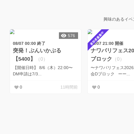
興味のあるイベ
参加者募集中
576
08/07 00:00 終了
08/07 21:00 開催
突発！ぶんいかぷる
ナワバリフェス202
【5400】
ブロック
（0）
（0）
【開催日時】 8/6（木）22:00〜
〜ナワバリフェス202
DM申請は7/3...
会Dブロック ーー...
0
11時間前
0