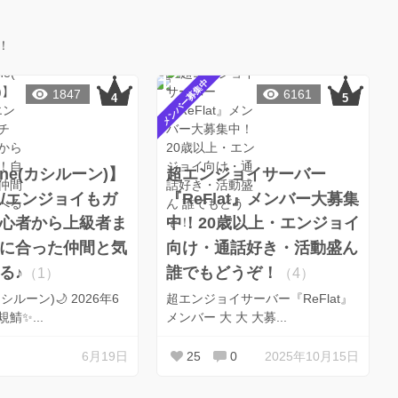
！
メンバー募集中
1847
6161
lune(カシルーン)】
超エンジョイサーバー
上/エンジョイもガ
『ReFlat』メンバー大募集
心者から上級者ま
中！20歳以上・エンジョイ
に合った仲間と気
向け・通話好き・活動盛ん
る♪
誰でもどうぞ！
（1）
（4）
(カシルーン)🌙 2026年6
超エンジョイサーバー『ReFlat』
鯖✨...
メンバー 大 大 大募...
6月19日
25
0
2025年10月15日