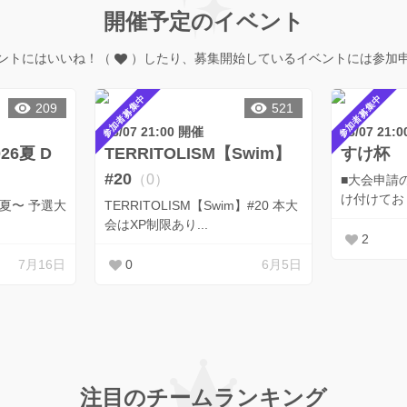
開催予定のイベント
ントにはいいね！（
）したり、募集開始しているイベントには参加
参加者募集中
参加者募集中
209
521
08/07 21:00 開催
08/07 21:
6夏 D
TERRITOLISM【Swim】
すけ杯 1
#20
（0）
■大会申請の
6夏〜 予選大
TERRITOLISM【Swim】#20 本大
会はXP制限あり...
2
7月16日
0
6月5日
注目のチームランキング