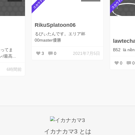
スカウト受付中
スカウト受付中
RikuSplatoon06
るびぃたんです。エリア杯
00master優勝
lawtech
やってま
B52 là nền t
3
0
2021年7月5日
/最高...
0
0
6時間前
イカナカマ3 とは