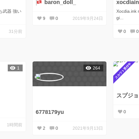
baron_doll_
xocdiai
ち武器 強い
Xocdia.ink
gi...
9
0
2019年9月24日
31分前
0
0
スカウト受付中
1
264
スプジョ
6778179yu
0
1時間前
2
0
2021年9月13日