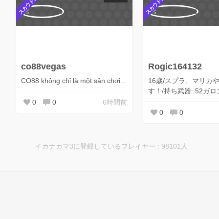
スカウト受付中
スカウト受付中
co88vegas
Rogic164132
CO88 không chỉ là một sân chơi...
16歳/スプラ、マリカ
す！/持ち武器:.52ガロン
0
0
6時間前
0
0
イカナカマ3に登録しているプレイヤー : 98101人