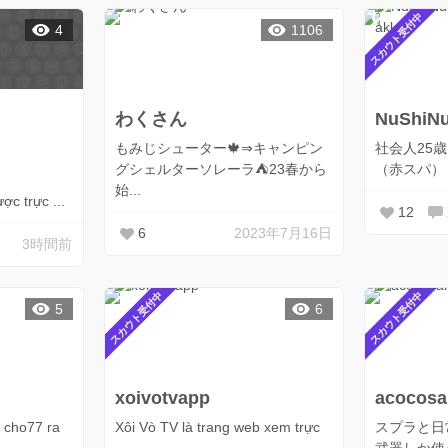
スカウト受付中
4
1106
わくさん
NuShiNu
もみじシューター🍁⇒キャンピン
社会人25歳です。 2
グシェルターソレーラ⛺23春から
（赤スパ） 楽
始...
ợc trực ...
12
6
2023年7月16日
3時間前
スカウト受付中
スカウト受付中
5
6
xoivotvapp
acocos
p cho77 ra
Xôi Vò TV là trang web xem trực
スプラと日