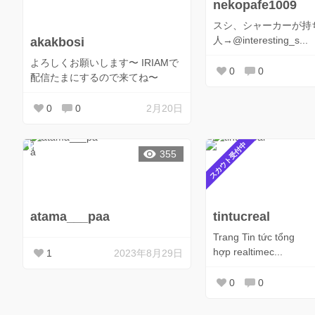
nekopafe1009
スシ、シャーカーが持
人→@interesting_s...
akakbosi
よろしくお願いします〜 IRIAMで
0
0
配信たまにするので来てね〜
0
0
2月20日
スカウト受付中
355
atama___paa
tintucreal
Trang Tin tức tổng
hợp realtimec...
1
2023年8月29日
0
0