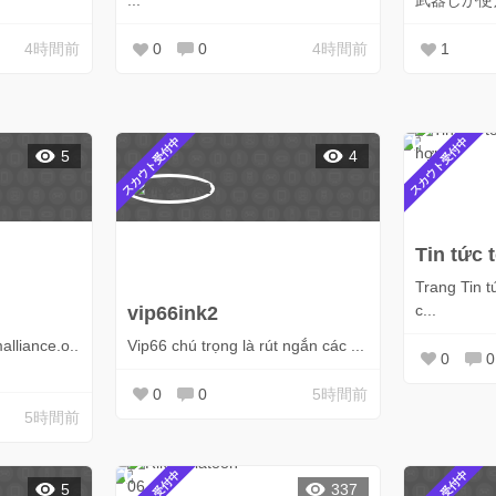
...
武器しか使えま
4時間前
0
0
4時間前
1
スカウト受付中
スカウト受付中
5
4
Tin tức 
Trang Tin 
c...
vip66ink2
alliance.o..
Vip66 chú trọng là rút ngắn các ...
0
0
0
0
5時間前
5時間前
5
337