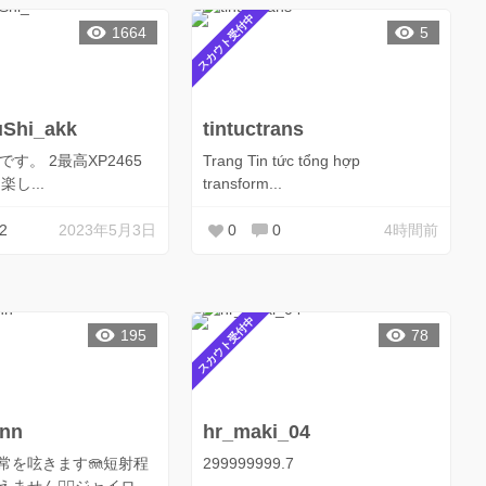
スカウト受付中
1664
5
Shi_akk
tintuctrans
最高XP2465
Trang Tin tức tổng hợp
し...
transform...
2
2023年5月3日
0
0
4時間前
スカウト受付中
195
78
ann
hr_maki_04
常を呟きます🪼短射程
299999999.7