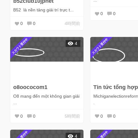
...
b52club10jpnet
B52 là nền tảng giải trí trực t...
0
0
0
0
4時間前
スカウト受付中
スカウト受付中
4
o8oococom1
Tin tức tổng hợp
O8 mang đến một không gian giải
Michiganelectionreform
...
.
0
0
5時間前
0
0
4