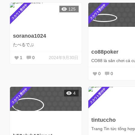
スカウト受付中
スカウト受付中
125
soranoa1024
たべるでぶ
co88poker
1
0
2024年9月30日
CO88 là sân chơi cá cư
0
0
スカウト受付中
スカウト受付中
4
tintuccho
Trang Tin tức tổng hợ