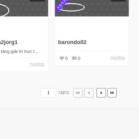
スカウト受付中
a2jorg1
barondoll2
ảng giải trí trực t...
0
0
7時間前
7時間前
/ 3271