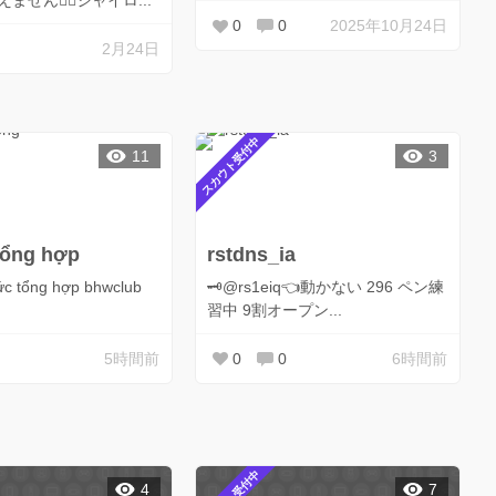
せん🙋‍♀️ジャイロ...
0
0
2025年10月24日
2月24日
スカウト受付中
11
3
tổng hợp
rstdns_ia
tức tổng hợp bhwclub
🗝️@rs1eiq👈動かない 296 ペン練
習中 9割オープン...
5時間前
0
0
6時間前
4
7