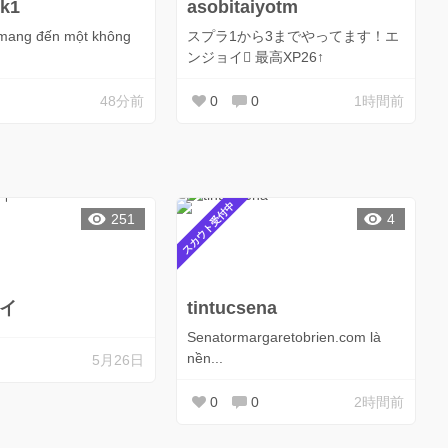
nk1
asobitaiyotm
 mang đến một không
スプラ1から3までやってます！エ
ンジョイ🫟 最高XP26↑
48分前
0
0
1時間前
スカウト受付中
251
4
イ
tintucsena
Senatormargaretobrien.com là
nền...
5月26日
0
0
2時間前