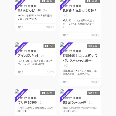
参加者募集中
参加者募集中
2189
1316
08/11 21:00 開催
08/11 21:00 開催
第1回むっぴー杯
夏休み！ちあっぷる杯！
（0）
（0）
■イベント概要 ・4vs4 無制限ガ
チエリアの大会 ■...
●2人1組コスト無制限の大会で
す！ リアルの男女は問いませ
2
7月20日
ん！...
0
6月24日
参加者募集中
参加者募集中
77
120
08/11 21:30 開催
08/11 22:00 開催
アイスCUP #4
特別企画！ごにょ杯 ナワ
（0）
バリ スペシャル統一
《アイス食べて暑さを乗り切るナ
ワバリ大会》 毎週火曜21...
（0）
現在作成中 ■イベント概要 ・主
0
8月2日
催者の意図 ・基本的なル...
0
7月24日
参加者募集中
参加者募集中
2059
330
08/11 22:00 開催
08/12 22:00 開催
てり杯 10800
第3回 Dokuse杯
（0）
（0）
てり杯 10800 🍳開催日時🍳 2026
第3回 Dokuse杯 **2026年8月12
年8月11...
日（水）22...