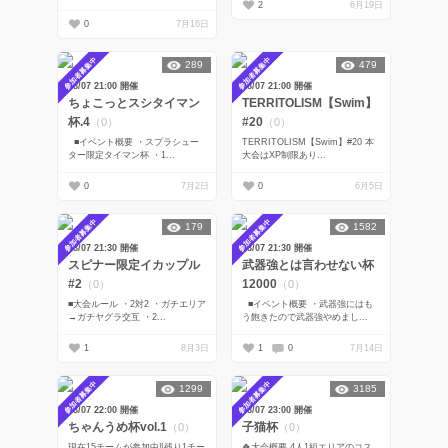
2
6月19日
0
7月16日
参加者募集中
参加者募集中
289
479
08/07 21:00 開催
08/07 21:00 開催
ちょこっとスシタイマン
TERRITOLISM【Swim】
杯.4
#20
（0）
（0）
■イベント概要 ・スプラシュー
TERRITOLISM【Swim】#20 本
ター限定タイマン杯 ・1...
大会はXP制限あり...
0
7月2日
0
6月5日
参加者募集中
参加者募集中
179
1582
08/07 21:30 開催
08/07 21:30 開催
スピナー限定イカップル
武器強とは言わせない杯
#2
12000
（0）
（0）
■大会ルール ・2対2 ・ガチエリア
■イベント概要 ・武器強にはも
→ガチヤグラ交互 ・2...
う飽きたので武器強やめまし...
1
8月3日
1
0
7月14日
参加者募集中
参加者募集中
1299
3185
08/07 22:00 開催
08/07 23:00 開催
ちゃんうめ杯vol.1
子猫杯
（0）
（0）
現在15チームが参加中‼️残り1チー
🍀大会概要 4人1組エリアのコス