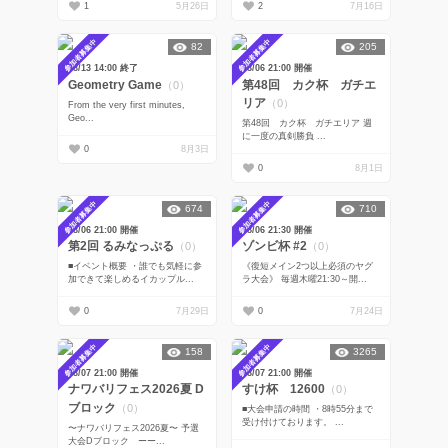
1
5月26日
2
7月16日
参加者募集中
参加者募集中
82
205
08/13 14:00 終了
08/06 21:00 開催
Geometry Game
第48回 カク杯 ガチエ
（0）
リア
（0）
From the very first minutes,
Geo...
第48回 カク杯 ガチエリア 週
に一度の真剣勝負 ...
0
8月3日
0
8月1日
参加者募集中
参加者募集中
674
710
08/06 21:00 開催
08/06 21:30 開催
第2回 るみなっぷる
ゾンビ杯 #2
（0）
（0）
■イベント概要 ・誰でも気軽に参
《復短メイン2つ以上必須のヤグ
加できて楽しめるイカップル...
ラ大会》 毎週木曜21:30～開...
0
7月29日
0
7月24日
参加者募集中
参加者募集中
158
3265
08/07 21:00 開催
08/07 21:00 開催
ナワバリフェス2026夏 D
すけ杯 12600
（0）
ブロック
（0）
■大会申請の時間 ・8時55分まで
受け付けております。 ...
〜ナワバリフェス2026夏〜 予選
大会Dブロック ーー...