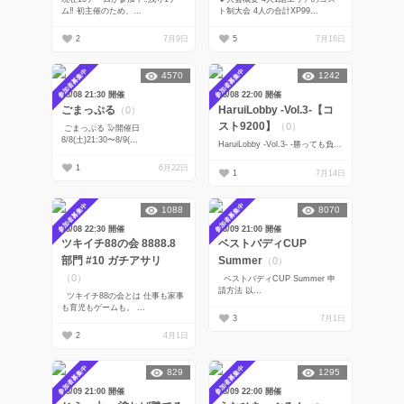
ム‼️ 初主催のため、...
ト制大会 4人の合計XP99...
2
7月9日
5
7月16日
参加者募集中
参加者募集中
4570
1242
08/08 21:30 開催
08/08 22:00 開催
ごまっぷる
HaruiLobby -Vol.3-【コ
（0）
スト9200】
（0）
ごまっぷる 🦭開催日
8/8(土)21:30〜8/9(...
HaruiLobby -Vol.3- ‐勝っても負...
1
6月22日
1
7月14日
参加者募集中
参加者募集中
1088
8070
08/08 22:30 開催
08/09 21:00 開催
ツキイチ88の会 8888.8
ベストバディCUP
部門 #10 ガチアサリ
Summer
（0）
（0）
ベストバディCUP Summer 申
請方法 以...
ツキイチ88の会とは 仕事も家事
も育児もゲームも。 ...
3
7月1日
2
4月1日
参加者募集中
参加者募集中
829
1295
08/09 21:00 開催
08/09 22:00 開催