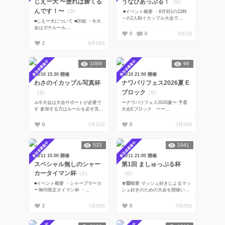
じえー大 〜塗れば勝てる
うなひあっぷる！
（0）
んです！〜
（0）
■イベント概要 ・8月9日の22時
～の2人制イカップル大会で...
■じえー大について ■詳細 ・今大
会はガチルール...
0
0
8月2日
2
6月14日
参加者募集中
参加者募集中
1069
96
08/10 15:30 開催
08/10 21:00 開催
わさのイカップル写真杯
ナワバリフェス2026夏 E
ブロック
（0）
（0）
⚠️今大会は大会サポートが必要で
〜ナワバリフェス2026夏〜 予選
す 参加する方はルールを必ず見...
大会Eブロック ーー...
0
5月12日
0
7月16日
参加者募集中
参加者募集中
533
1941
08/11 15:00 開催
08/11 21:00 開催
スペシャル無しのシャー
第1回 ましゅっぷる杯
カータイマン杯
（0）
（0）
■イベント概要 ・シャープマーカ
🍄‍🟫概要 マッシュ好きによるマッ
ー無印限定タイマン杯 ・...
シュ好きのための大会を開催い...
2
7月25日
0
7月25日