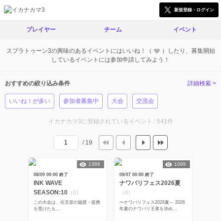
新規登録・ログイン
プレイヤー
チーム
イベント
スプラトゥーン3の興味のあるイベントにはいいね！（
）したり、募集開始
しているイベントには参加申請してみよう！
おすすめの絞り込み条件
詳細検索 >
いいね！が多い
参加者募集中
大会
交流会
イカナカマ3に登録されているイベント : 541件
/ 19
1388
1099
08/09 00:00 終了
09/07 00:00 終了
INK WAVE
ナワバリフェス2026夏
SEASON:10
（0）
（0）
この大会は、任天堂の協賛・提携
〜ナワバリフェス2026夏～ 2026
を受けたも...
年夏のナワバリ王者を決め...