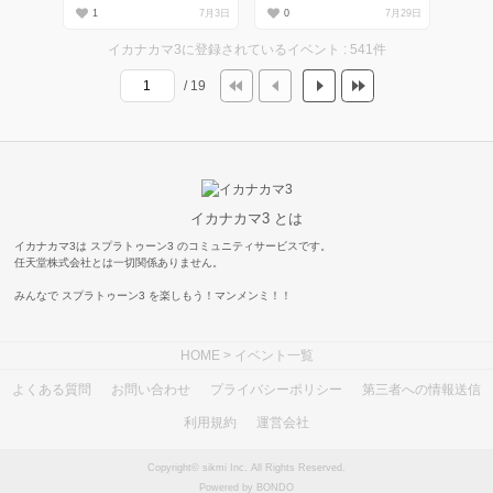
1
7月3日
0
7月29日
イカナカマ3に登録されているイベント : 541件
/ 19
イカナカマ3 とは
イカナカマ3は スプラトゥーン3 のコミュニティサービスです。
任天堂株式会社とは一切関係ありません。
みんなで スプラトゥーン3 を楽しもう！マンメンミ！！
HOME
> イベント一覧
よくある質問
お問い合わせ
プライバシーポリシー
第三者への情報送信
利用規約
運営会社
Copyright© sikmi Inc. All Rights Reserved.
Powered by BONDO