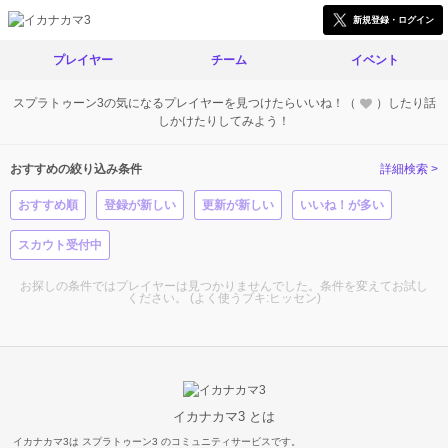
新規登録・ログイン
プレイヤー
チーム
イベント
スプラトゥーン3の気になるプレイヤーを見つけたらいいね！（
）したり話
しかけたりしてみよう！
おすすめの絞り込み条件
詳細検索 >
おすすめ順
登録が新しい
更新が新しい
いいね！が多い
スカウト受付中
お探しの条件ではプレイヤーは見つかりませんでした。条件を変えてお試し
ください。 (よく使うブキ:ヒッセン)
イカナカマ3 とは
イカナカマ3は スプラトゥーン3 のコミュニティサービスです。