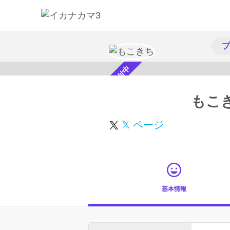
プ
スカウト受付中
もこ
𝕏 ページ
基本情報