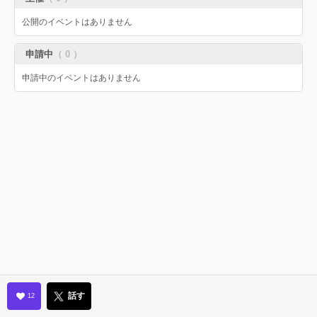
公開のイベントはありません
申請中
（ 0 ）
申請中のイベントはありません
話す
12