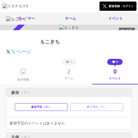
新規登録・ログイン
プレイヤー
チーム
イベント
675
スカウト受付中
もこきち
𝕏 ページ
3
0
2
0
チーム
イベント
基本情報
参加
（ 0 ）
参加予定（ 0 ）
終了済み（ 0 ）
参加予定のイベントはありません
主催
（ 0 ）