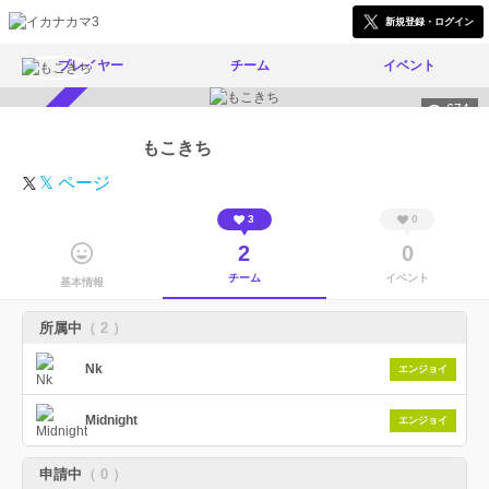
新規登録・ログイン
プレイヤー
チーム
イベント
674
スカウト受付中
もこきち
𝕏 ページ
3
0
2
0
チーム
イベント
基本情報
所属中
（ 2 ）
Nk
エンジョイ
Midnight
エンジョイ
申請中
（ 0 ）