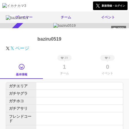
新規登録・ログイン
プレイヤー
チーム
イベント
803
スカウト受付中
baziru0519
𝕏 ページ
29
0
1
0
チーム
イベント
基本情報
ガチエリア
ガチヤグラ
ガチホコ
ガチアサリ
フレンドコー
ド