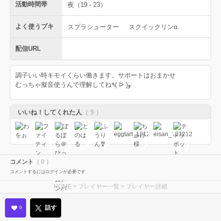
活動時間帯
夜（19 - 23）
よく使うブキ
スプラシューター
スクイックリンα
配信URL
調子いい時キモイくらい働きます。サポートはおまかせ
むっちゃ擬音使うんで理解してね٩( ᐖ )و
いいね！してくれた人
（ 9 ）
コメント
（ 0 ）
コメントするにはログインが必要です
HOME
>
プレイヤー一覧
> プレイヤー詳細
話す
9