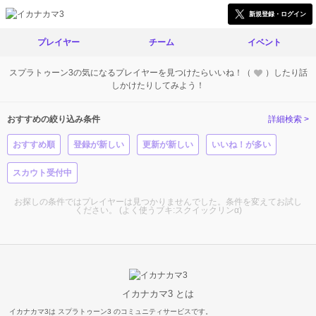
新規登録・ログイン
プレイヤー
チーム
イベント
スプラトゥーン3の気になるプレイヤーを見つけたらいいね！（
）したり話
しかけたりしてみよう！
おすすめの絞り込み条件
詳細検索 >
おすすめ順
登録が新しい
更新が新しい
いいね！が多い
スカウト受付中
お探しの条件ではプレイヤーは見つかりませんでした。条件を変えてお試し
ください。 (よく使うブキ:スクイックリンα)
イカナカマ3 とは
イカナカマ3は スプラトゥーン3 のコミュニティサービスです。