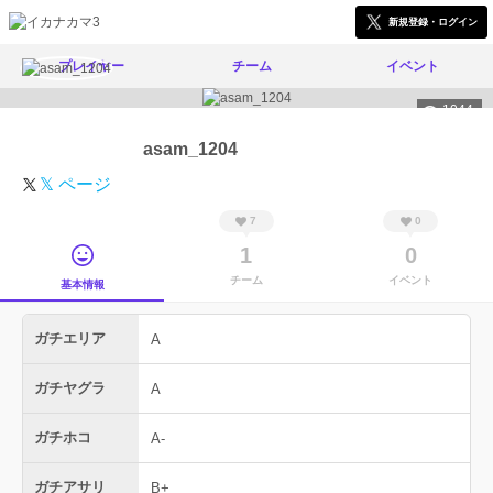
新規登録・ログイン
プレイヤー
チーム
イベント
1044
asam_1204
𝕏 ページ
7
0
1
0
チーム
イベント
基本情報
ガチエリア
A
ガチヤグラ
A
ガチホコ
A-
ガチアサリ
B+