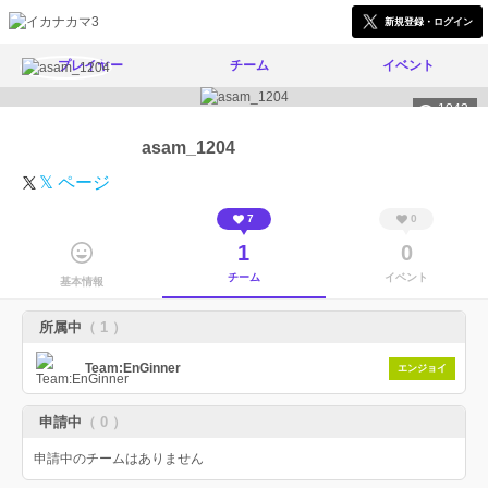
新規登録・ログイン
プレイヤー
チーム
イベント
1043
asam_1204
𝕏 ページ
7
0
1
0
チーム
イベント
基本情報
所属中
（ 1 ）
Team:EnGinner
エンジョイ
申請中
（ 0 ）
申請中のチームはありません