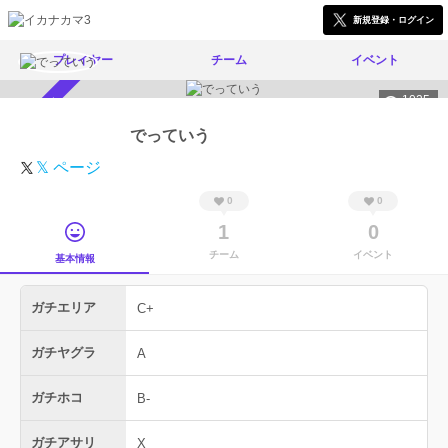
新規登録・ログイン
プレイヤー
チーム
イベント
1025
スカウト受付中
でっていう
𝕏 ページ
0
0
1
0
チーム
イベント
基本情報
ガチエリア
C+
ガチヤグラ
A
ガチホコ
B-
ガチアサリ
X