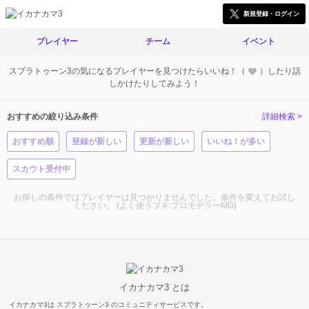
新規登録・ログイン
プレイヤー
チーム
イベント
スプラトゥーン3の気になるプレイヤーを見つけたらいいね！（
）したり話
しかけたりしてみよう！
おすすめの絞り込み条件
詳細検索 >
おすすめ順
登録が新しい
更新が新しい
いいね！が多い
スカウト受付中
お探しの条件ではプレイヤーは見つかりませんでした。条件を変えてお試し
ください。 (よく使うブキ:プロモデラーMG)
イカナカマ3 とは
イカナカマ3は スプラトゥーン3 のコミュニティサービスです。