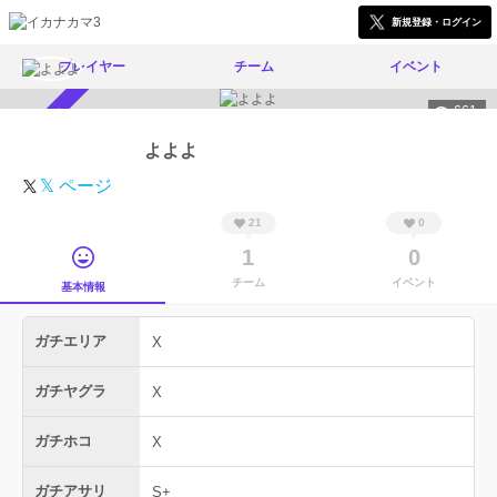
新規登録・ログイン
プレイヤー
チーム
イベント
661
スカウト受付中
よよよ
𝕏 ページ
21
0
1
0
チーム
イベント
基本情報
ガチエリア
X
ガチヤグラ
X
ガチホコ
X
ガチアサリ
S+