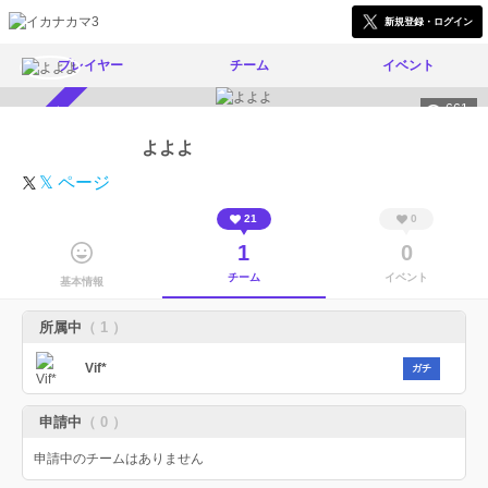
新規登録・ログイン
プレイヤー
チーム
イベント
661
スカウト受付中
よよよ
𝕏 ページ
21
0
1
0
チーム
イベント
基本情報
所属中
（ 1 ）
Vif*
ガチ
申請中
（ 0 ）
申請中のチームはありません