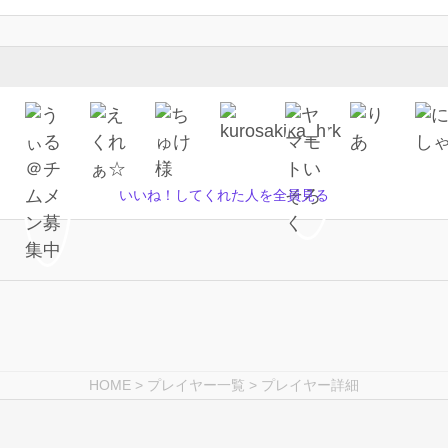
いいね！してくれた人を全員見る
HOME
>
プレイヤー一覧
> プレイヤー詳細