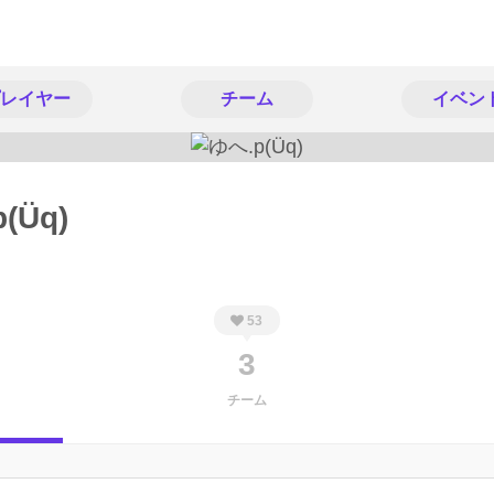
レイヤー
チーム
イベン
(Üq)
53
3
チーム