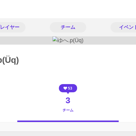
レイヤー
チーム
イベン
(Üq)
53
3
チーム