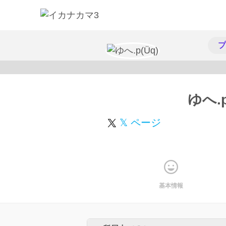
プ
ゆへ.p
𝕏 ページ
基本情報