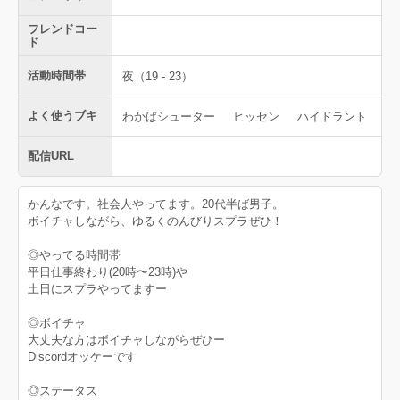
フレンドコー
ド
活動時間帯
夜（19 - 23）
よく使うブキ
わかばシューター
ヒッセン
ハイドラント
配信URL
かんなです。社会人やってます。20代半ば男子。
ボイチャしながら、ゆるくのんびりスプラぜひ！
◎やってる時間帯
平日仕事終わり(20時〜23時)や
土日にスプラやってますー
◎ボイチャ
大丈夫な方はボイチャしながらぜひー
Discordオッケーです
◎ステータス