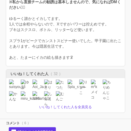
※私から直接チームの勧誘は基本しませんので、気になればDMく
ださい🙇‍♂️
ゆるーく誰かとイカしてます。
1人では余程やらないので、Xですがパワーは控えめです。
ブキはスクスロ、ボトル、リッターなど使います。
スプラ1がピークでカンストスピナー使いでした。甲子園に出たこ
とあります。今は隠居生活です。
あと、たまーにイカの絵も描きます🦑
いいね！してくれた人
（ 32 ）
いいね！してくれた人を全員見る
コメント
（ 6 ）