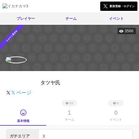
新規登録・ログイン
プレイヤー
チーム
イベント
3566
スカウト受付中
タツヤ氏
𝕏 ページ
53
0
1
0
チーム
イベント
基本情報
ガチエリア
X