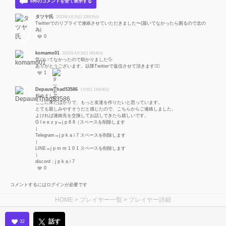
6件のコメントを全て表示する
タツヤ氏
2023年4月25日 22時55分
Twitterでのリプライで連絡させていただきました〜(届いてなかったら困るので念の
為)
0
komamo01
2023年4月26日 0時40分
気づいてなかったので助かりました💦
ありがとうございます。以降Twitterで返信させて頂きます🙇‍♀️
1
DepauwThad53586
1月8日 21時40分
初めまして。
ここに来たばかりで、もっと友達を作りたいと思っています。
とても親しみやすそうだと感じたので、こちらからご連絡しました。
よければ連絡先を交換してお話しできたら嬉しいです。
G l e e z y→j p 8 8（スペースを削除します
）
Telegram→j p k a i 7 スペースを削除します
）
LINE→j p m m 1 0 1 スペースを削除します
）
discord：j p k a i 7
0
コメントするにはログインが必要です
HOME
>
プレイヤー一覧
> プレイヤー詳細
話す
32