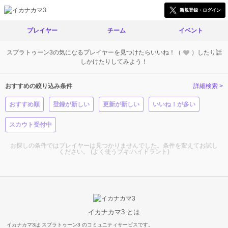
新規登録・ログイン
プレイヤー
チーム
イベント
スプラトゥーン3の気になるプレイヤーを見つけたらいいね！（
）したり話
しかけたりしてみよう！
おすすめの絞り込み条件
詳細検索 >
おすすめ順
登録が新しい
更新が新しい
いいね！が多い
スカウト受付中
お探しの条件ではプレイヤーは見つかりませんでした。条件を変えてお試し
ください。 (よく使うブキ:ハイドラント)
イカナカマ3 とは
イカナカマ3は スプラトゥーン3 のコミュニティサービスです。