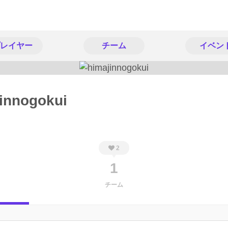
レイヤー
チーム
イベン
innogokui
2
1
チーム