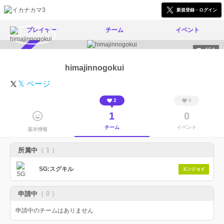
新規登録・ログイン
プレイヤー
チーム
イベント
464
スカウト受付中
himajinnogokui
𝕏 ページ
2
0
1
0
チーム
イベント
基本情報
所属中
（ 1 ）
SG:スグキル
エンジョイ
申請中
（ 0 ）
申請中のチームはありません