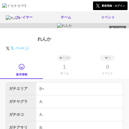
新規登録・ログイン
プレイヤー
チーム
イベント
1438
れんか
𝕏 ページ
2.1K
0
1
0
チーム
イベント
基本情報
ガチエリア
B+
ガチヤグラ
A-
ガチホコ
A-
ガチアサリ
B-