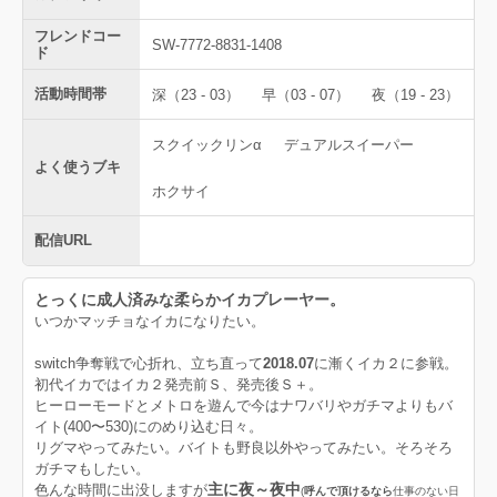
フレンドコー
SW-7772-8831-1408
ド
活動時間帯
深（23 - 03）
早（03 - 07）
夜（19 - 23）
スクイックリンα
デュアルスイーパー
よく使うブキ
ホクサイ
配信URL
とっくに成人済みな柔らかイカプレーヤー。
いつかマッチョなイカになりたい。
switch争奪戦で心折れ、立ち直って
2018.07
に漸くイカ２に参戦。
初代イカではイカ２発売前Ｓ、発売後Ｓ＋。
ヒーローモードとメトロを遊んで今はナワバリやガチマよりもバ
イト(400〜530)にのめり込む日々。
リグマやってみたい。バイトも野良以外やってみたい。そろそろ
ガチマもしたい。
主に夜～夜中
色んな時間に出没しますが
(
呼んで頂けるなら
仕事のない日