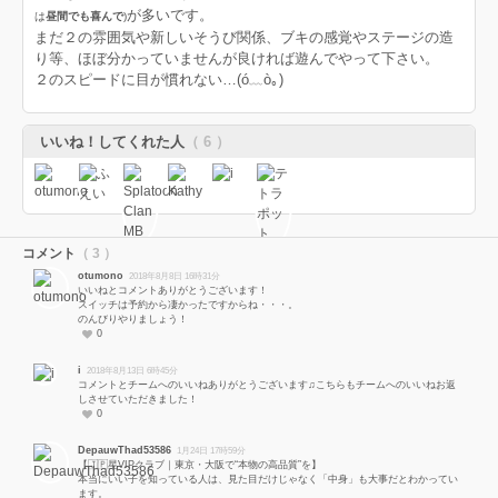
が多いです。
は
昼間でも喜んで
)
まだ２の雰囲気や新しいそうび関係、ブキの感覚やステージの造
り等、ほぼ分かっていませんが良ければ遊んでやって下さい。
２のスピードに目が慣れない…(ó﹏ò｡)
いいね！してくれた人
（ 6 ）
コメント
（ 3 ）
otumono
2018年8月8日 16時31分
いいねとコメントありがとうございます！
スイッチは予約から凄かったですからね・・・。
のんびりやりましょう！
0
i
2018年8月13日 6時45分
コメントとチームへのいいねありがとうございます♫こちらもチームへのいいねお返
しさせていただきました！
0
DepauwThad53586
1月24日 17時59分
【🇯🇵星VIPクラブ｜東京・大阪で“本物の高品質”を】
本当にいい子を知っている人は、見た目だけじゃなく「中身」も大事だとわかってい
ます。