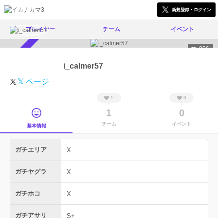
新規登録・ログイン
プレイヤー
チーム
イベント
806
スカウト受付中
i_calmer57
𝕏 ページ
1
0
1
0
チーム
イベント
基本情報
ガチエリア
X
ガチヤグラ
X
ガチホコ
X
ガチアサリ
S+