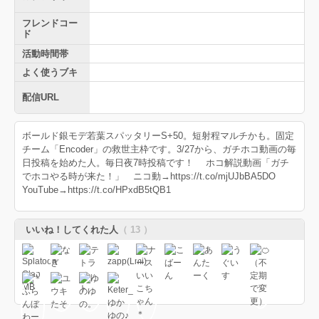
フレンドコー
ド
活動時間帯
よく使うブキ
配信URL
ボールド銀モデ若葉スパッタリーS+50。短射程マルチかも。固定
チーム「Encoder」の救世主枠です。3/27から、ガチホコ動画の毎
日投稿を始めた人。毎日夜7時投稿です！ ホコ解説動画「ガチ
でホコやる時が来た！」 ニコ動→https://t.co/mjUJbBA5DO
YouTube→https://t.co/HPxdB5tQB1
いいね！してくれた人
（ 13 ）