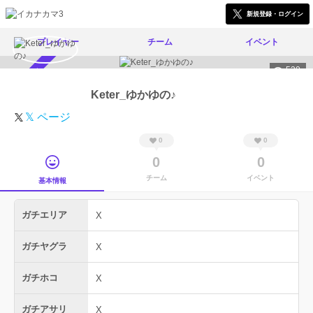
新規登録・ログイン
プレイヤー
チーム
イベント
520
スカウト受付中
Keter_ゆかゆの♪
𝕏 ページ
0
0
0
0
チーム
イベント
基本情報
ガチエリア
X
ガチヤグラ
X
ガチホコ
X
ガチアサリ
X