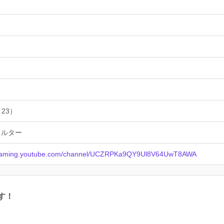
 23）
ェルター
/gaming.youtube.com/channel/UCZRPKa9QY9Ul8V64UwT8AWA
す！