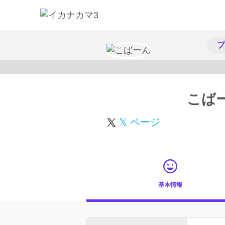
プ
こば
𝕏 ページ
基本情報