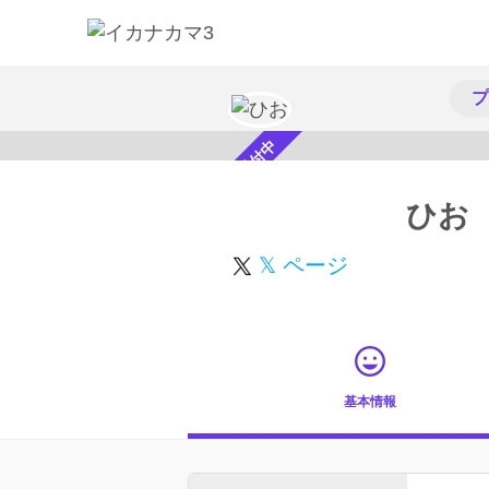
プ
スカウト受付中
ひお
𝕏 ページ
基本情報