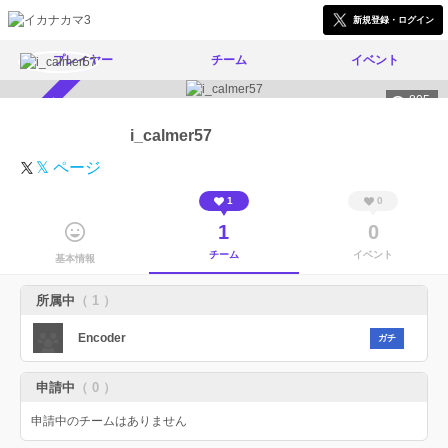
新規登録・ログイン
プレイヤー
チーム
イベント
805
スカウト受付中
i_calmer57
𝕏 ページ
1
0
1
0
チーム
イベント
基本情報
所属中
（ 1 ）
Encoder
ガチ
申請中
（ 0 ）
申請中のチームはありません