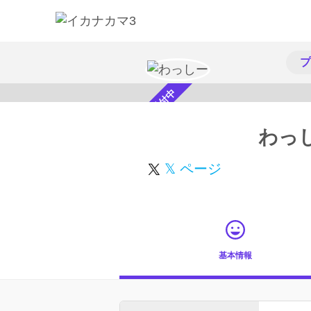
プ
スカウト受付中
わっ
𝕏 ページ
基本情報