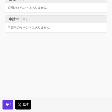
公開のイベントはありません
申請中
（ 0 ）
申請中のイベントはありません
話す
5