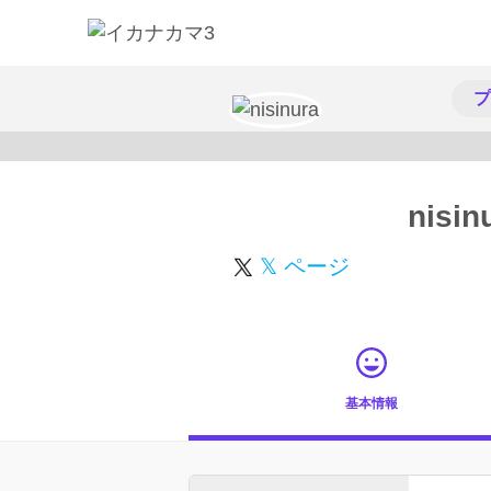
プ
nisin
𝕏 ページ
基本情報