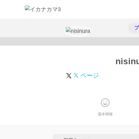
プ
nisin
𝕏 ページ
基本情報