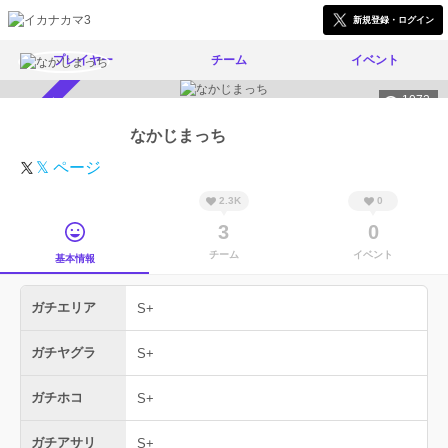
新規登録・ログイン
プレイヤー
チーム
イベント
1072
スカウト受付中
なかじまっち
𝕏 ページ
2.3K
0
3
0
チーム
イベント
基本情報
ガチエリア
S+
ガチヤグラ
S+
ガチホコ
S+
ガチアサリ
S+