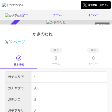
新規登録・ログイン
プレイヤー
チーム
イベント
1240
スカウト受付中
かきのたね
𝕏 ページ
0
0
0
0
チーム
イベント
基本情報
ガチエリア
S
ガチヤグラ
A
ガチホコ
S
ガチアサリ
A