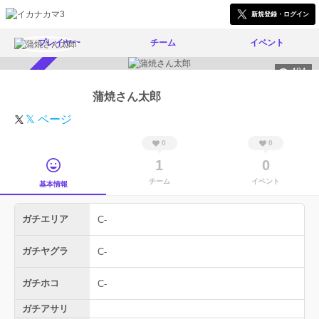
新規登録・ログイン
プレイヤー
チーム
イベント
484
スカウト受付中
蒲焼さん太郎
𝕏 ページ
0
0
1
0
チーム
イベント
基本情報
ガチエリア
C-
ガチヤグラ
C-
ガチホコ
C-
ガチアサリ