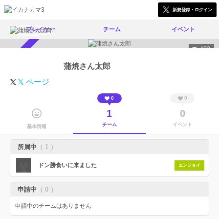
新規登録・ログイン
プレイヤー
チーム
イベント
483
スカウト受付中
蒲焼さん太郎
𝕏 ページ
0
0
1
0
チーム
イベント
基本情報
所属中
（ 1 ）
ドン勝食いに来ました
エンジョイ
申請中
（ 0 ）
申請中のチームはありません