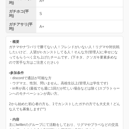
A+
均)
ガチホコ(平
S
均)
ガチアサリ(平
A+
均)
・概要
ガチマやナワバリで勝てない人！フレンドがいない人！リグマや対抗戦
したいけど、人望がc-カンストしてる人！そんな方(管理人)に幸せにな
ってもらうべく立ち上げたチームです。(下ネタ、クソガキ要素多めな
ので苦手な方はご注意ください)
•参加条件
・discordで通話が可能な方
・ウデマエ、性別、問いません。高校生以上(管理人は学生です)
・in率が高く(最低でも週に1回だが忙しい場合などは除く)スプラトゥー
ンへのモチベーションが高い方。
2から始めた初心者の方も、1でカンストしたガチの方でも大丈夫！どん
な人でも募集します(^^)
・内容
主にtwitterのグループにて活動をしており、リグマやプラベなどの交流