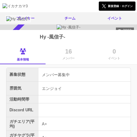
新規登録・ログイン
プレイヤー
チーム
イベント
2982
メンバー募集中
Hy -風信子-
16
0
メンバー
イベント
基本情報
募集状態
メンバー募集中
雰囲気
エンジョイ
活動時間帯
Discord URL
ガチエリア(平
A+
均)
ガチヤグラ(平