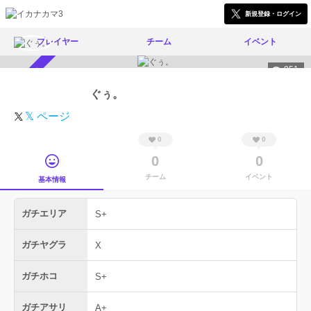
新規登録・ログイン
プレイヤー
チーム
イベント
951
スカウト受付中
ぐぅ。
𝕏 ページ
0
0
0
0
チーム
イベント
基本情報
ガチエリア
S+
ガチヤグラ
X
ガチホコ
S+
ガチアサリ
A+