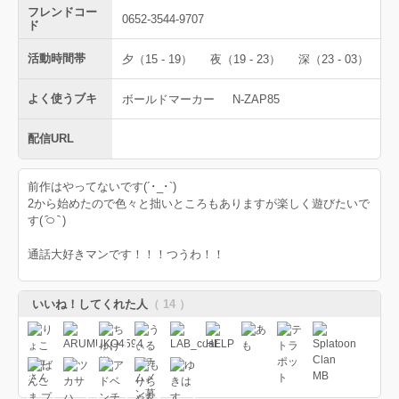
フレンドコー
0652-3544-9707
ド
活動時間帯
夕（15 - 19）
夜（19 - 23）
深（23 - 03）
よく使うブキ
ボールドマーカー
N-ZAP85
配信URL
前作はやってないです(´･_･`)
2から始めたので色々と拙いところもありますが楽しく遊びたいで
す( ᷇࿀ ᷆ )
通話大好きマンです！！！つうわ！！
いいね！してくれた人
（ 14 ）