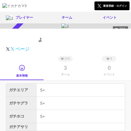
新規登録・ログイン
プレイヤー
チーム
イベント
791
スカウト受付中
よ
𝕏 ページ
379
0
3
0
チーム
イベント
基本情報
ガチエリア
S+
ガチヤグラ
S+
ガチホコ
S+
ガチアサリ