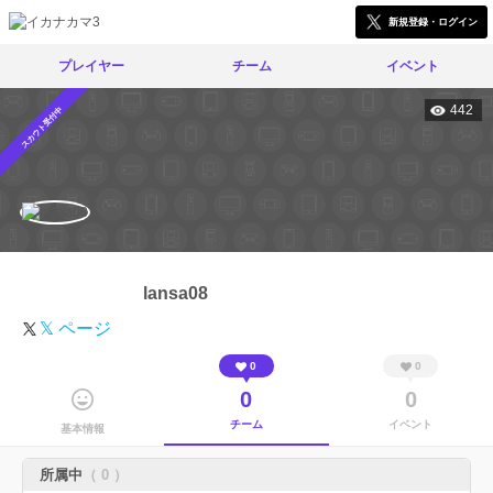
新規登録・ログイン
プレイヤー
チーム
イベント
442
スカウト受付中
lansa08
𝕏 ページ
0
0
0
0
チーム
イベント
基本情報
所属中
（ 0 ）