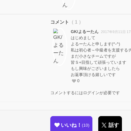
コメント
（ 1 ）
GK/よるーたん
2017年9月11日 1
はじめまして
よるーたんと申します(^-^)
私は初心者～中級者を支援する
まだ小さなチームですが
皆Ｓ+目指して頑張っています
もし興味がございましたら
お返事頂ける嬉しいです
0
コメントするにはログインが必要です
いいね！
話す
10