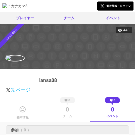
新規登録・ログイン
プレイヤー
チーム
イベント
443
スカウト受付中
lansa08
𝕏 ページ
0
0
0
0
チーム
イベント
基本情報
参加
（ 0 ）