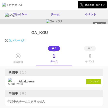
新規登録・ログイン
プレイヤー
チーム
イベント
548
GA_KOU
𝕏 ページ
5
0
1
0
チーム
イベント
基本情報
所属中
（ 1 ）
AlpaLovers
エンジョイ
申請中
（ 0 ）
申請中のチームはありません