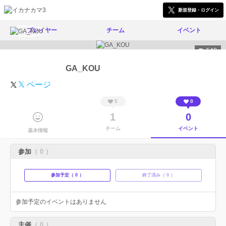
新規登録・ログイン
プレイヤー
チーム
イベント
548
GA_KOU
𝕏 ページ
5
0
1
0
チーム
イベント
基本情報
参加
（ 0 ）
参加予定（ 0 ）
終了済み（ 0 ）
参加予定のイベントはありません
主催
（ 0 ）