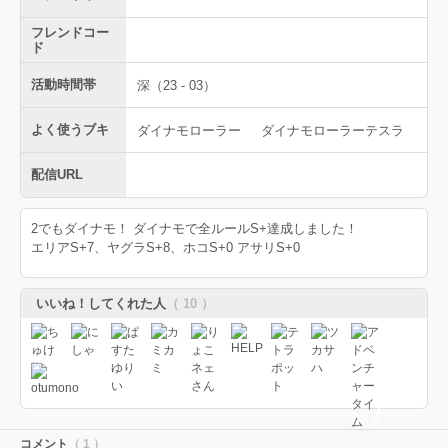
フレンドコー
ド
活動時間帯
深（23 - 03）
よく使うブキ
ダイナモローラー
ダイナモローラーテスラ
配信URL
2でもダイナモ！ ダイナモで全ルールS+達成しました！
エリアS+7、ヤグラS+8、ホコS+0 アサリS+0
いいね！してくれた人
（ 10 ）
コメント
（ 1 ）