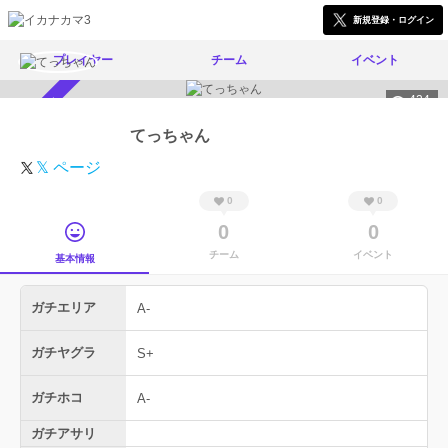
新規登録・ログイン
プレイヤー
チーム
イベント
424
スカウト受付中
てっちゃん
𝕏 ページ
0
0
0
0
チーム
イベント
基本情報
ガチエリア
A-
ガチヤグラ
S+
ガチホコ
A-
ガチアサリ