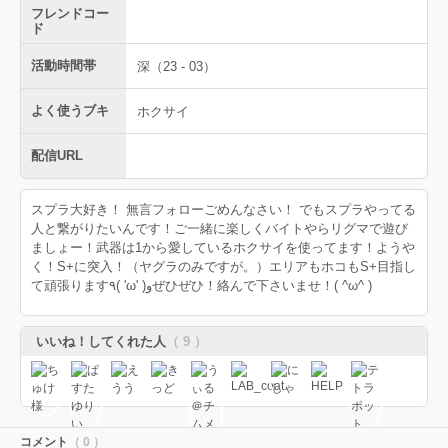
フレンドコー
ド
活動時間帯
深（23 - 03）
よく使うブキ
ホクサイ
配信URL
スプラ大好き！ 無言フォローごめんなさい！ でもスプラやってる
人と繋がりたいんです！ご一緒に楽しくバイトやらリグマで遊び
ましょー！武器は1から愛しているホクサイを使ってます！ようや
く！S+に突入！（ヤグラのみですが。）エリアもホコもS+目指し
て頑張ります٩( 'ω' )وぜひぜひ！絡んで下さいませ！( ^ω^ )
いいね！してくれた人
（ 9 ）
コメント
（ 0 ）