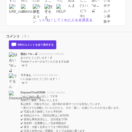
いいね！してくれた人を全員見る
コメント
（ 6 ）
6件のコメントを全て表示する
🙌あい*ai←🍒
2017年8月21日 23時44分
ありがとうございます！🎵
Twitterフォローさせていただきますね😃
0
ラテるん
2017年8月22日 20時14分
いいねありがとうございます！！
0
DepauwThad53586
1月10日 23時44分
こんにちは、星（ほし）です🌸
突然のご連絡、失礼いたします。
私は東京・大阪を中心に、紹介制の出張サービスを担当しています。
一度だけでも体験していただけたら、その「違い」を感じていただけると思います。
✔️ 写真を見て納得してから予約OK
✔️ 初回はホテル、2回目以降はご自宅OK
✔️ 面倒な事前決済なし、当日現金でOK
✔️ 指名料・交通費なし／完全明朗会計
✔️ 東京・大阪＋近郊エリアまで即日対応
✔️ 日本人女性のみ／雰囲気・タイプは自由に選べます